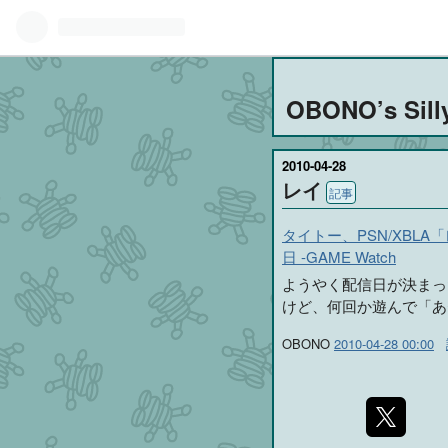
OBONO’s Sill
2010
-
04
-
28
レイ
記事
タイトー、PSN/XBLA
日 -GAME Watch
ようやく配信日が決まっ
けど、何回か遊んで「あ
OBONO
2010-04-28 00:00