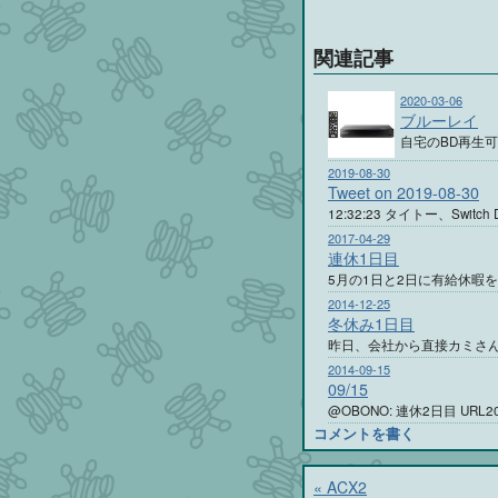
関連記事
2020-03-06
ブルーレイ
自宅のBD再生
2019-08-30
Tweet on 2019-08-30
12:32:23 タイトー、Swi
2017-04-29
連休1日目
5月の1日と2日に有給休暇
2014-12-25
冬休み1日目
昨日、会社から直接カミさん
2014-09-15
09/15
@OBONO: 連休2日目 URL2014
コメントを書く
«
ACX2