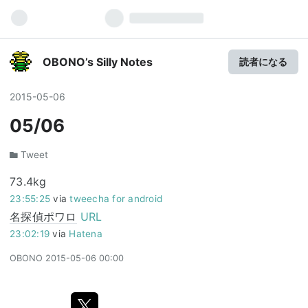
OBONO’s Silly Notes
読者になる
2015
-
05
-
06
05/06
Tweet
73.4kg
23:55:25
via
tweecha for android
名探偵ポワロ
URL
23:02:19
via
Hatena
OBONO
2015-05-06 00:00